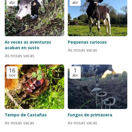
abr
abr
As veces as aventuras
Pequenas curiosas
acaban en susto
As nosas vacas
As nosas vacas
16
1
nov
abr
Tempo de Castañas
Fungos de primavera
As nosas vacas
As nosas vacas